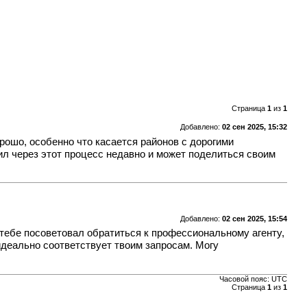
Страница
1
из
1
Добавлено:
02 сен 2025, 15:32
орошо, особенно что касается районов с дорогими
дил через этот процесс недавно и может поделиться своим
Добавлено:
02 сен 2025, 15:54
 тебе посоветовал обратиться к профессиональному агенту,
деально соответствует твоим запросам. Могу
Часовой пояс:
UTC
Страница
1
из
1