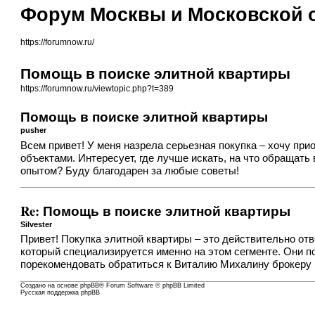
Форум Москвы и Московской 
https://forumnow.ru/
Помощь в поиске элитной квартиры
https://forumnow.ru/viewtopic.php?t=389
Помощь в поиске элитной квартиры
pusher
Всем привет! У меня назрела серьезная покупка – хочу при
объектами. Интересует, где лучше искать, на что обращать
опытом? Буду благодарен за любые советы!
Re: Помощь в поиске элитной квартиры
Silvester
Привет! Покупка элитной квартиры – это действительно от
который специализируется именно на этом сегменте. Они п
порекомендовать обратиться к Виталию Михалину брокеру 
Создано на основе
phpBB
® Forum Software © phpBB Limited
Русская поддержка phpBB